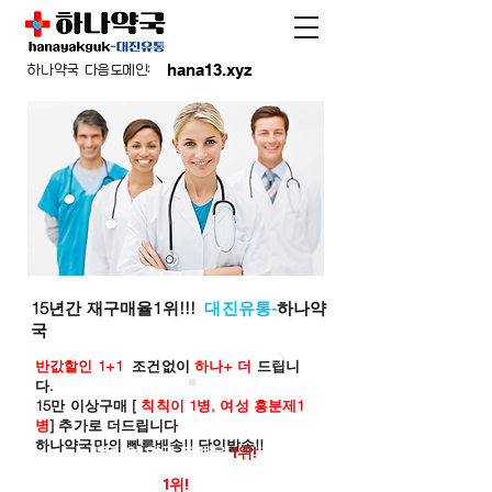
hana13.xyz
하나약국 다음도메인:
15년간 재구매율1위!!!
대진유통-
하나약
국
반값할인 1+1
조건없이
하나+ 더
드립니
다.
15만 이상구매 [
칙칙이 1병, 여성 흥분제1
병
] 추가로 더드립니다
하나약국만의 빠른배송!! 당일발송!!
온라인 약국 판매율
1위!
재구매율
1위!
하나약국