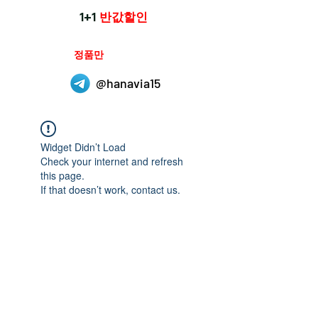
1+1
반값할인
하나약국은
정품만
취급 합니다.
@hanavia15
Widget Didn’t Load
Check your internet and refresh
this page.
If that doesn’t work, contact us.