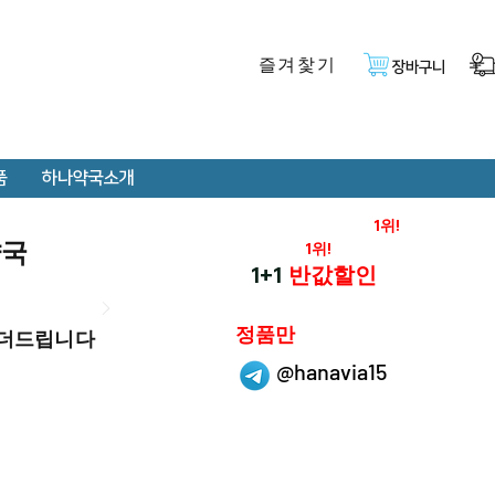
즐겨찿기
장바구니
품
하나약국소개
온라인 약국 판매율
1위!
약국
재구매율
1위!
하나약국
1+1
반값할인
하나약국은
정품만
 더드립니다
취급 합니다.
@hanavia15