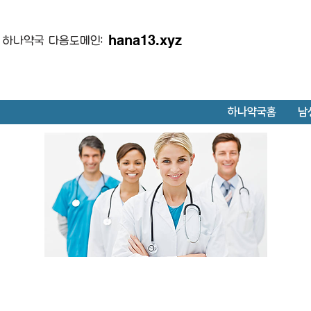
hana13.xyz
하나약국 다음도메인:
하나약국홈
남