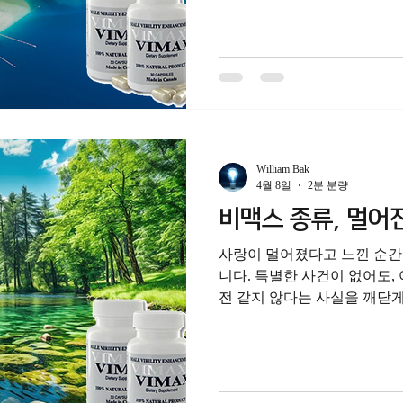
과 마음을 온전히 인정하고, 
유와 단단함에서 비롯됩니다.
순간 찾아온 변화 앞에서 고독
지 않은 자신의 모습에 자존
고 느낄 때, 그 쓸쓸함은 연
과유불급, 너무 조급하게 바
와 긍정적인 태도만 있다면 충
단한 사랑이 관계에 주는 깊은
William Bak
성관계가 중요한 이유는 단순
4월 8일
2분 분량
랜 시간 쌓아온 신뢰와 애정
비맥스 종류, 멀어
표현하는 방식이기 때문입니다
모여 단단한 사랑이 되고, 그
사랑이 멀어졌다고 느낀 순간
속성을
니다. 특별한 사건이 없어도,
전 같지 않다는 사실을 깨닫게
지고, 지구력과 강직도에 대
하락을 경험하기도 합니다. 
로움은 더 깊어지고, 말로 
스며듭니다. 하나약국은 그런