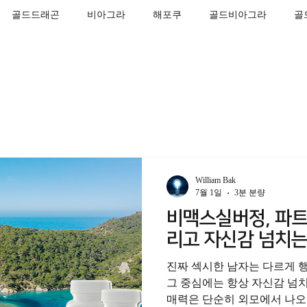
골드드래곤
비아그라
해포쿠
골드비아그라
골
름형비닉스
카마그라
칵스타
아드레닌
아이코스
William Bak
7월 1일
3분 분량
비맥스실버정, 파트
리고 자신감 넘치는
진짜 섹시한 남자는 다르게 
그 중심에는 항상 자신감 넘
매력은 단순히 외모에서 나오