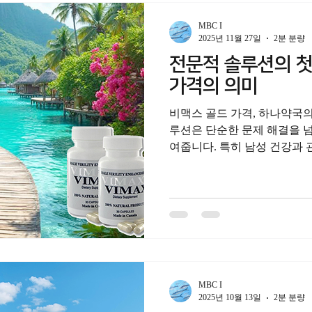
남성 분들이 나이를 핑계 삼
아 나섭니다. 다양한 온라인 
MBC I
매 사이트 를 방문하며, 비아
2025년 11월 27일
2분 분량
다. 비아마트 에서 정보를 얻거나,
전문적 솔루션의 첫
대안까지 고려하는 것은 활력
가격의 의미
않고, 다양한 각도에서 접근
비맥스 골드 가격, 하나약국
루션은 단순한 문제 해결을 
여줍니다. 특히 남성 건강과
합니다. 체계적인 접근과 신
때, 진정한 성기능 회복과 자
음 더 가까이 다가갈 수 있습
판매가 아닌, 남성분들의 건
적인 솔루션을 제안합니다. 
소비자 많은 분들이 자신의 
체계적인 해결책을 찾아 나섭
비교하시거나, 비아그라 구매
MBC I
하시는 분들, 비아마켓 이나 
2025년 10월 13일
2분 분량