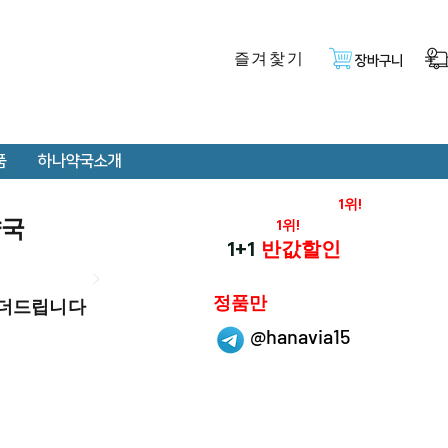
즐겨찿기
장바구니
품
하나약국소개
온라인 약국 판매율
1위!
약국
재구매율
1위!
하나약국
1+1
반값할인
하나약국은
정품만
 더드립니다
취급 합니다.
@hanavia15