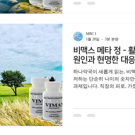
확대 비맥스 스토리를 통해 
다. 멀어진 거리에서 시작된
스테미나는 단순한 신체 반응
과 애정의 표현입니다. 화끈
수록 대화는 짧아지고, 인정받
MBC I
집니다. 부부 또는 연인사이
1월 28일
3분 분량
순한 행위를 넘어 감정의 교
비맥스 메타 정 - 
약해질 때 관계는 쉽게 흔들
원인과 현명한 대
로 변화를 시작
하나약국이 새롭게 읽는, 비맥
저하는 단순히 나이의 숫자만
과제입니다. 직장의 피로, 가
지털 자극 속에서 신체는 예
니다. 그 신호를 '나이 탓'으
마리를 놓치게 됩니다. 하나약
질을 이해하며, 비맥스 메타 
남성의 활력 관리를 위한 종
제안합니다. 활력 저하의 복