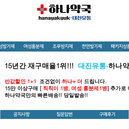
성발기제
여성흥분제
조루방지제
천연발기제
패키지상
15년간 재구매율1위!!!
대진유통-
하나
반값할인 1+1
조건없이
하나+ 더
드립니다.
15만 이상구매 [
칙칙이 1병, 여성 흥분제1병
] 추가로
하나약국만의 빠른배송!! 당일발송!!
공지사항
질문답변
구매후기