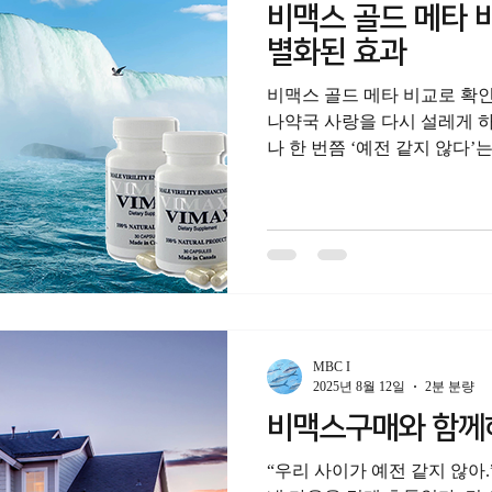
토하시는 분들까지, 각자의 
비맥스 골드 메타 
계십니다. 이 과정에서 천사
별화된 효과
거나, 정품센트립구매 를 고
하게 되지요. 이
비맥스 골드 메타 비교로 확인
나약국 사랑을 다시 설레게 하
나 한 번쯤 ‘예전 같지 않다’
습니다. 하지만 그 순간이 새
남성의...
MBC I
2025년 8월 12일
2분 분량
비맥스구매와 함께
“우리 사이가 예전 같지 않아.