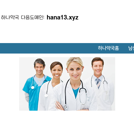
hana13.xyz
하나약국 다음도메인:
하나약국홈
남