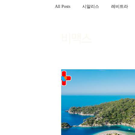
All Posts
시알리스
레비트라
필름형센트립
비맥스
필
비맥스