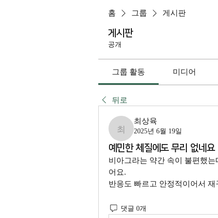
홈
그룹
게시판
게시판
공개
그룹 활동
미디어
뒤로
최상육
2025년 6월 19일
최상육
예민한 체질에도 무리 없네요
비아그라는 약간 속이 불편했는데
어요. 
반응도 빠르고 안정적이어서 재구
댓글 0개