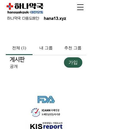
hana13.xyz
하나약국 다음도메인:
전체 (1)
내 그룹
추천 그룹
게시판
가입
공개