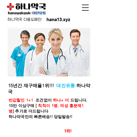
hana13.xyz
하나약국 다음도메인:
15년간 재구매율1위!!!
대진유통-
하나약
국
반값할인 1+1
조건없이
하나+ 더
드립니다.
15만 이상구매 [
칙칙이 1병, 여성 흥분제1
병
] 추가로 더드립니다
하나약국만의 빠른배송!! 당일발송!!
온라인 약국 판매율
1위!