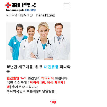
hana13.xyz
하나약국 다음도메인:
15년간 재구매율1위!!!
대진유통-
하나약
국
반값할인 1+1
조건없이
하나+ 더
드립니다.
15만 이상구매 [
칙칙이 1병, 여성 흥분제1
병
] 추가로 더드립니다
하나약국만의 빠른배송!! 당일발송!!
온라인 약국 판매율
1위!