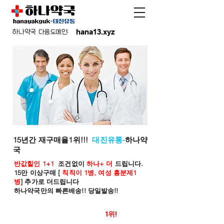
hana13.xyz
하나약국 다음도메인:
15년간 재구매율1위!!!
대진유통-
하나약
국
반값할인 1+1
조건없이
하나+ 더
드립니다.
15만 이상구매 [
칙칙이 1병, 여성 흥분제1
병
] 추가로 더드립니다
하나약국만의 빠른배송!! 당일발송!!
온라인 약국 판매율
1위!