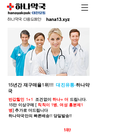
hana13.xyz
하나약국 다음도메인:
15년간 재구매율1위!!!
대진유통-
하나약
국
반값할인 1+1
조건없이
하나+ 더
드립니다.
15만 이상구매 [
칙칙이 1병, 여성 흥분제1
병
] 추가로 더드립니다
하나약국만의 빠른배송!! 당일발송!!
온라인 약국 판매율
1위!