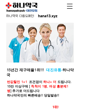
hana13.xyz
하나약국 다음도메인:
15년간 재구매율1위!!!
대진유통-
하나약
국
반값할인 1+1
조건없이
하나+ 더
드립니다.
15만 이상구매 [
칙칙이 1병, 여성 흥분제1
병
] 추가로 더드립니다
하나약국만의 빠른배송!! 당일발송!!
온라인 약국 판매율
1위!