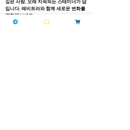
깊은 사랑, 오래 지속되는 스태미너가 답
입니다. 레비트라와 함께 새로운 변화를 
경험해보세요.
많은 남성들이 
시알리스 후기
를 찾아보
며 효과와 만족도를 확인합니다. 시알리
스는 긴 지속시간 덕분에 자연스러운 관
계를 원하는 분들에게 인기가 많습니다. 
실제 사용자들은 편리한 복용 방식과 효
과에 대해 긍정적인 반응을 보이고 있습
니다.
시알리스 10mg 20mg 차이
는 용량에서 
비롯됩니다. 10mg은 비교적 가벼운 효
과를 원할 때 적합하며, 처음 복용하는 분
들이 많이 선택합니다. 반면, 20mg은 더 
강한 효과가 필요할 때 추천되며, 지속시
간 역시 비슷하게 길게 유지됩니다.