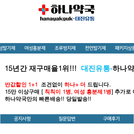
성발기제
여성흥분제
조루방지제
천연발기제
패키지상
15년간 재구매율1위!!!
대진유통-
하나
반값할인 1+1
조건없이
하나+ 더
드립니다.
15만 이상구매 [
칙칙이 1병, 여성 흥분제1병
] 추가로
하나약국만의 빠른배송!! 당일발송!!
공지사항
질문답변
구매후기