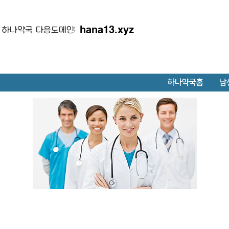
hana13.xyz
하나약국 다음도메인:
하나약국홈
남