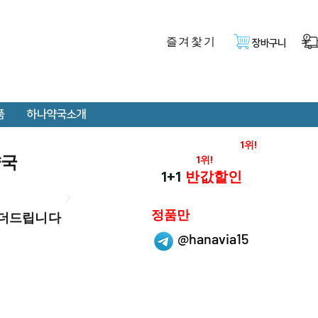
즐겨찿기
장바구니
품
하나약국소개
온라인 약국 판매율
1위!
약국
재구매율
1위!
하나약국
1+1
반값할인
하나약국은
정품만
 더드립니다
취급 합니다.
@hanavia15