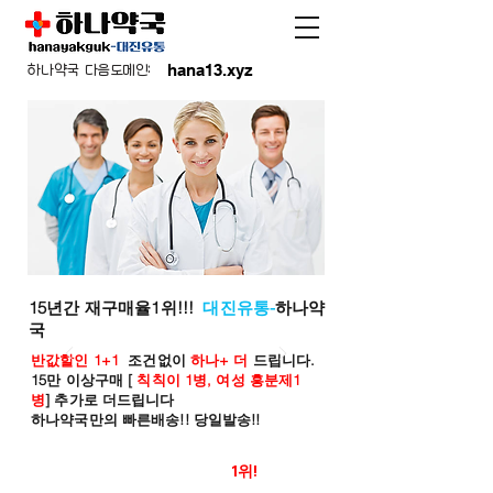
hana13.xyz
하나약국 다음도메인:
15년간 재구매율1위!!!
대진유통-
하나약
국
반값할인 1+1
조건없이
하나+ 더
드립니다.
15만 이상구매 [
칙칙이 1병, 여성 흥분제1
병
] 추가로 더드립니다
하나약국만의 빠른배송!! 당일발송!!
온라인 약국 판매율
1위!