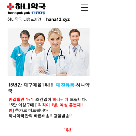
hana13.xyz
하나약국 다음도메인:
15년간 재구매율1위!!!
대진유통-
하나약
국
반값할인 1+1
조건없이
하나+ 더
드립니다.
15만 이상구매 [
칙칙이 1병, 여성 흥분제1
병
] 추가로 더드립니다
하나약국만의 빠른배송!! 당일발송!!
온라인 약국 판매율
1위!