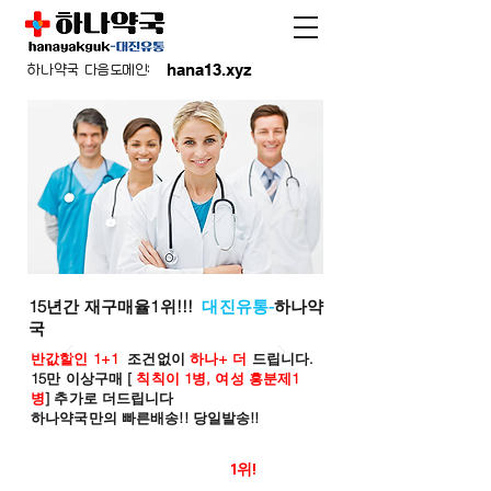
hana13.xyz
하나약국 다음도메인:
15년간 재구매율1위!!!
대진유통-
하나약
국
반값할인 1+1
조건없이
하나+ 더
드립니다.
15만 이상구매 [
칙칙이 1병, 여성 흥분제1
병
] 추가로 더드립니다
하나약국만의 빠른배송!! 당일발송!!
온라인 약국 판매율
1위!