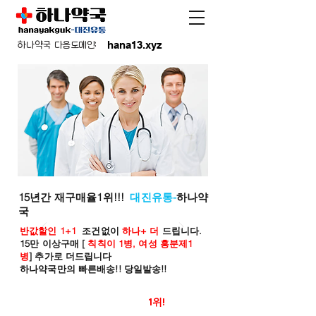
hana13.xyz
하나약국 다음도메인:
15년간 재구매율1위!!!
대진유통-
하나약
국
반값할인 1+1
조건없이
하나+ 더
드립니다.
15만 이상구매 [
칙칙이 1병, 여성 흥분제1
병
] 추가로 더드립니다
하나약국만의 빠른배송!! 당일발송!!
온라인 약국 판매율
1위!