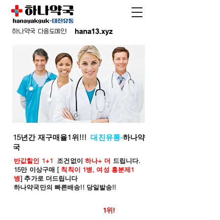
hana13.xyz
하나약국 다음도메인:
15년간 재구매율1위!!!
대진유통-
하나약
국
반값할인 1+1
조건없이
하나+ 더
드립니다.
15만 이상구매 [
칙칙이 1병, 여성 흥분제1
병
] 추가로 더드립니다
하나약국만의 빠른배송!! 당일발송!!
온라인 약국 판매율
1위!