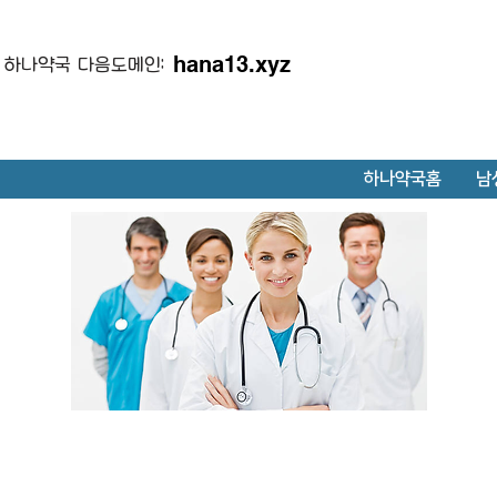
hana13.xyz
하나약국 다음도메인:
하나약국홈
남