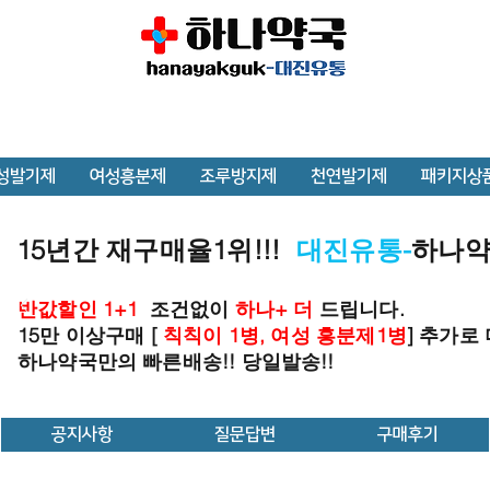
성발기제
여성흥분제
조루방지제
천연발기제
패키지상
15년간 재구매율1위!!!
대진유통-
하나
반값할인 1+1
조건없이
하나+ 더
드립니다.
15만 이상구매 [
칙칙이 1병, 여성 흥분제1병
] 추가로
하나약국만의 빠른배송!! 당일발송!!
공지사항
질문답변
구매후기