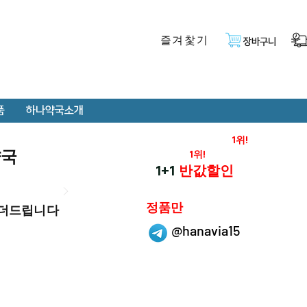
즐겨찿기
장바구니
품
하나약국소개
온라인 약국 판매율
1위!
약국
재구매율
1위!
하나약국
1+1
반값할인
하나약국은
정품만
 더드립니다
취급 합니다.
@hanavia15