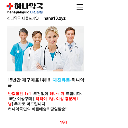
hana13.xyz
하나약국 다음도메인:
15년간 재구매율1위!!!
대진유통-
하나약
국
반값할인 1+1
조건없이
하나+ 더
드립니다.
15만 이상구매 [
칙칙이 1병, 여성 흥분제1
병
] 추가로 더드립니다
하나약국만의 빠른배송!! 당일발송!!
온라인 약국 판매율
1위!