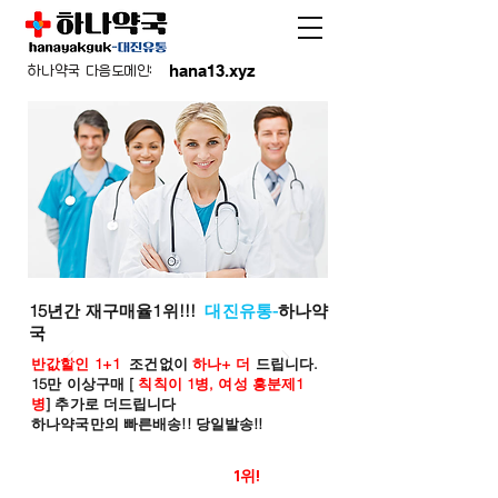
hana13.xyz
하나약국 다음도메인:
15년간 재구매율1위!!!
대진유통-
하나약
국
반값할인 1+1
조건없이
하나+ 더
드립니다.
15만 이상구매 [
칙칙이 1병, 여성 흥분제1
병
] 추가로 더드립니다
하나약국만의 빠른배송!! 당일발송!!
온라인 약국 판매율
1위!