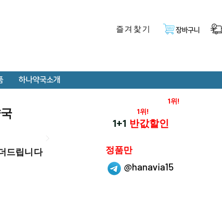
즐겨찿기
장바구니
품
하나약국소개
온라인 약국 판매율
1위!
약국
재구매율
1위!
하나약국
1+1
반값할인
하나약국은
정품만
 더드립니다
취급 합니다.
@hanavia15