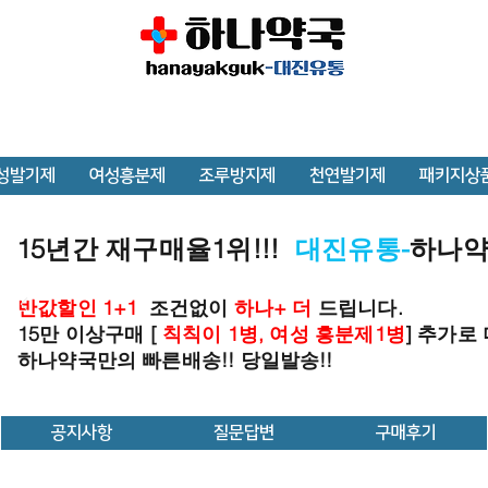
성발기제
여성흥분제
조루방지제
천연발기제
패키지상
15년간 재구매율1위!!!
대진유통-
하나
반값할인 1+1
조건없이
하나+ 더
드립니다.
15만 이상구매 [
칙칙이 1병, 여성 흥분제1병
] 추가로
하나약국만의 빠른배송!! 당일발송!!
공지사항
질문답변
구매후기