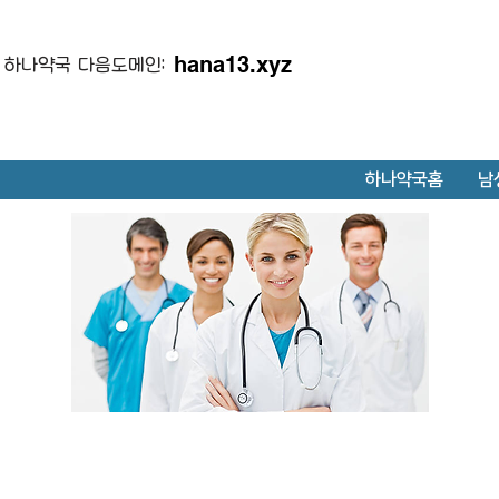
hana13.xyz
하나약국 다음도메인:
하나약국홈
남