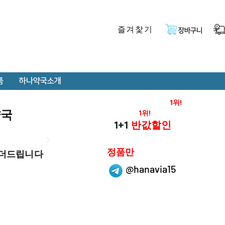
즐겨찿기
장바구니
품
하나약국소개
온라인 약국 판매율
1위!
약국
재구매율
1위!
하나약국
1+1
반값할인
하나약국은
정품만
 더드립니다
취급 합니다.
@hanavia15