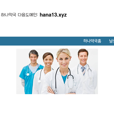
hana13.xyz
하나약국 다음도메인:
하나약국홈
남