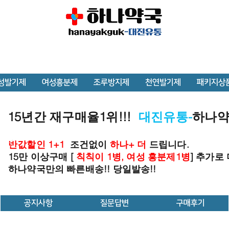
성발기제
여성흥분제
조루방지제
천연발기제
패키지상
15년간 재구매율1위!!!
대진유통-
하나
반값할인 1+1
조건없이
하나+ 더
드립니다.
15만 이상구매 [
칙칙이 1병, 여성 흥분제1병
] 추가로
하나약국만의 빠른배송!! 당일발송!!
공지사항
질문답변
구매후기