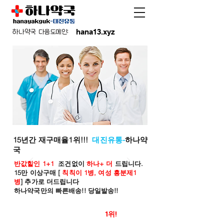
hana13.xyz
하나약국 다음도메인:
15년간 재구매율1위!!!
대진유통-
하나약
국
반값할인 1+1
조건없이
하나+ 더
드립니다.
15만 이상구매 [
칙칙이 1병, 여성 흥분제1
병
] 추가로 더드립니다
하나약국만의 빠른배송!! 당일발송!!
온라인 약국 판매율
1위!