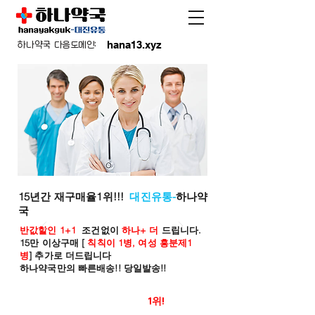
hana13.xyz
하나약국 다음도메인:
15년간 재구매율1위!!!
대진유통-
하나약
국
반값할인 1+1
조건없이
하나+ 더
드립니다.
15만 이상구매 [
칙칙이 1병, 여성 흥분제1
병
] 추가로 더드립니다
하나약국만의 빠른배송!! 당일발송!!
온라인 약국 판매율
1위!