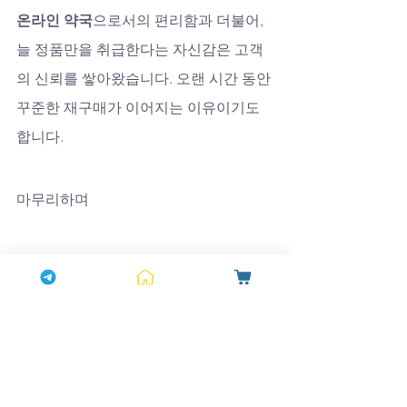
온라인 약국
으로서의 편리함과 더불어, 
늘 정품만을 취급한다는 자신감은 고객
의 신뢰를 쌓아왔습니다. 오랜 시간 동안 
꾸준한 재구매가 이어지는 이유이기도 
합니다.
마무리하며
레비트라는 단순히 발기부전 치료제를 
넘어, 남성의 자신감을 되찾고 삶의 질을 
높여주는 중요한 파트너입니다. 
레비트
라 복용법
을 올바르게 이해하고 활용한
다면, 그 효과는 더욱 확실해집니다. 
하나
약국
은 앞으로도 변함없이 정품 보장과 