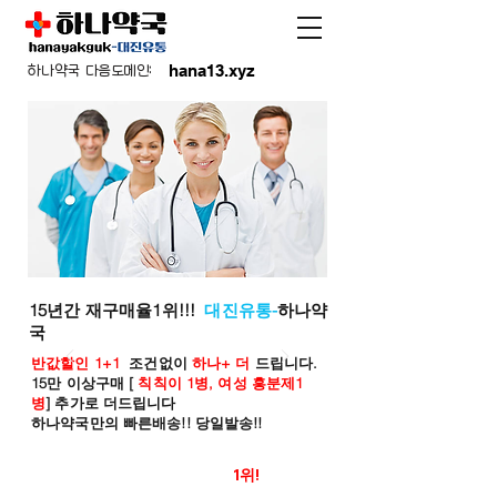
hana13.xyz
하나약국 다음도메인:
15년간 재구매율1위!!!
대진유통-
하나약
국
반값할인 1+1
조건없이
하나+ 더
드립니다.
15만 이상구매 [
칙칙이 1병, 여성 흥분제1
병
] 추가로 더드립니다
하나약국만의 빠른배송!! 당일발송!!
온라인 약국 판매율
1위!