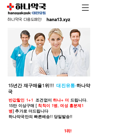
hana13.xyz
하나약국 다음도메인:
15년간 재구매율1위!!!
대진유통-
하나약
국
반값할인 1+1
조건없이
하나+ 더
드립니다.
15만 이상구매 [
칙칙이 1병, 여성 흥분제1
병
] 추가로 더드립니다
하나약국만의 빠른배송!! 당일발송!!
온라인 약국 판매율
1위!