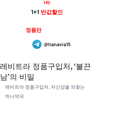
재구매율
1위!
하나약국
1+1
반값할인
하나약국은
정품만
취급 합니다.
@hanavia15
레비트라 정품구입처, ‘불끈
남’의 비밀
레비트라 정품구입처, 자신감을 되찾는 
하나약국