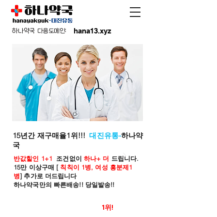
hana13.xyz
하나약국 다음도메인:
15년간 재구매율1위!!!
대진유통-
하나약
국
반값할인 1+1
조건없이
하나+ 더
드립니다.
15만 이상구매 [
칙칙이 1병, 여성 흥분제1
병
] 추가로 더드립니다
하나약국만의 빠른배송!! 당일발송!!
온라인 약국 판매율
1위!