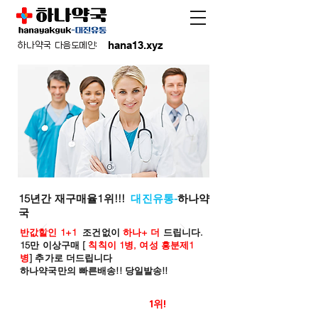
hana13.xyz
하나약국 다음도메인:
15년간 재구매율1위!!!
대진유통-
하나약
국
반값할인 1+1
조건없이
하나+ 더
드립니다.
15만 이상구매 [
칙칙이 1병, 여성 흥분제1
병
] 추가로 더드립니다
하나약국만의 빠른배송!! 당일발송!!
온라인 약국 판매율
1위!