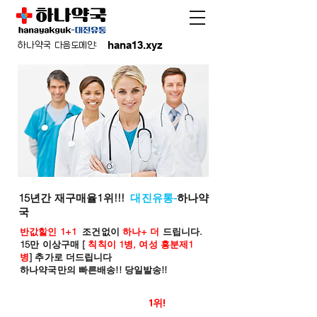
hana13.xyz
하나약국 다음도메인:
15년간 재구매율1위!!!
대진유통-
하나약
국
반값할인 1+1
조건없이
하나+ 더
드립니다.
15만 이상구매 [
칙칙이 1병, 여성 흥분제1
병
] 추가로 더드립니다
하나약국만의 빠른배송!! 당일발송!!
온라인 약국 판매율
1위!