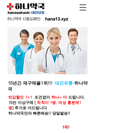
hana13.xyz
하나약국 다음도메인:
15년간 재구매율1위!!!
대진유통-
하나약
국
반값할인 1+1
조건없이
하나+ 더
드립니다.
15만 이상구매 [
칙칙이 1병, 여성 흥분제1
병
] 추가로 더드립니다
하나약국만의 빠른배송!! 당일발송!!
온라인 약국 판매율
1위!