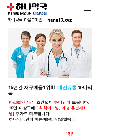
hana13.xyz
하나약국 다음도메인:
15년간 재구매율1위!!!
대진유통-
하나약
국
반값할인 1+1
조건없이
하나+ 더
드립니다.
15만 이상구매 [
칙칙이 1병, 여성 흥분제1
병
] 추가로 더드립니다
하나약국만의 빠른배송!! 당일발송!!
온라인 약국 판매율
1위!