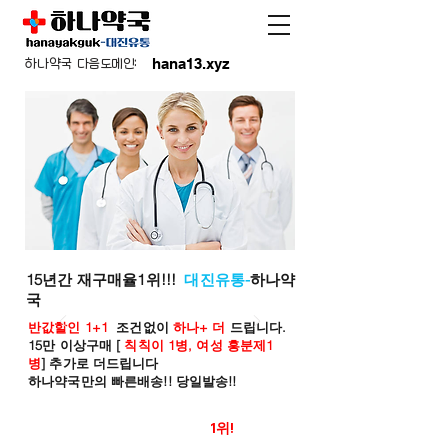
hana13.xyz
하나약국 다음도메인:
15년간 재구매율1위!!!
대진유통-
하나약
국
반값할인 1+1
조건없이
하나+ 더
드립니다.
15만 이상구매 [
칙칙이 1병, 여성 흥분제1
병
] 추가로 더드립니다
하나약국만의 빠른배송!! 당일발송!!
온라인 약국 판매율
1위!