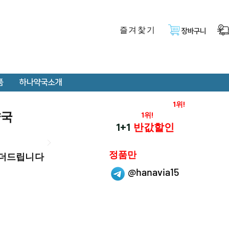
즐겨찿기
장바구니
품
하나약국소개
온라인 약국 판매율
1위!
약국
재구매율
1위!
하나약국
1+1
반값할인
하나약국은
정품만
 더드립니다
취급 합니다.
@hanavia15