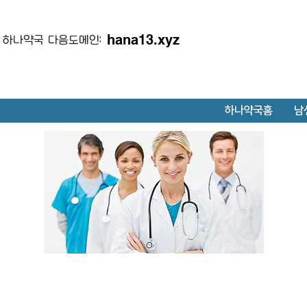
hana13.xyz
하나약국 다음도메인:
하나약국홈
남