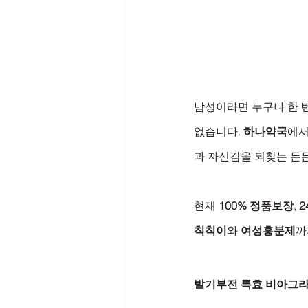
남성이라면 누구나 한 번
없습니다. 
하나약국
에서
과 자신감을 되찾는 든든
현재 
100% 정품보장
, 
2
칙칙이
와 
여성흥분제
까
발기부전 특효 비아그