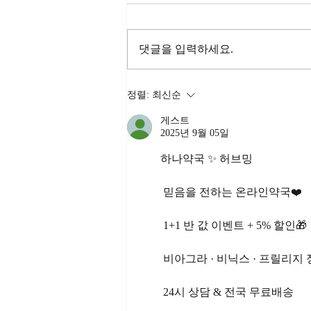
댓글을 입력하세요.
비아그라25mg주문, 생활 습
정렬:
최신순
관이 삶의 방향을 결정합니다
게스트
2025년 9월 05일
하나약국 ✨ 허브밍
 믿음을 전하는 온라인약국❤️
 1+1 반 값 이벤트 + 5% 할인🎁
 비아그라 · 비닉스 · 프릴리지
 24시 상담 & 전국 무료배송