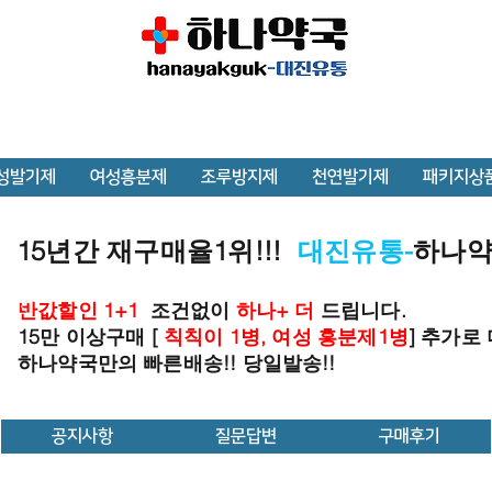
성발기제
여성흥분제
조루방지제
천연발기제
패키지상
15년간 재구매율1위!!!
대진유통-
하나
반값할인 1+1
조건없이
하나+ 더
드립니다.
15만 이상구매 [
칙칙이 1병, 여성 흥분제1병
] 추가로
하나약국만의 빠른배송!! 당일발송!!
공지사항
질문답변
구매후기