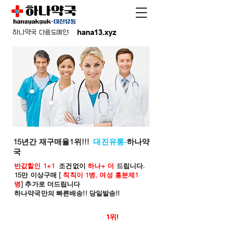
hana13.xyz
하나약국 다음도메인:
15년간 재구매율1위!!!
대진유통-
하나약
국
반값할인 1+1
조건없이
하나+ 더
드립니다.
15만 이상구매 [
칙칙이 1병, 여성 흥분제1
병
] 추가로 더드립니다
하나약국만의 빠른배송!! 당일발송!!
온라인 약국 판매율
1위!