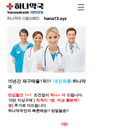
hana13.xyz
하나약국 다음도메인:
15년간 재구매율1위!!!
대진유통-
하나약
국
반값할인 1+1
조건없이
하나+ 더
드립니다.
15만 이상구매 [
칙칙이 1병, 여성 흥분제1
병
] 추가로 더드립니다
하나약국만의 빠른배송!! 당일발송!!
온라인 약국 판매율
1위!