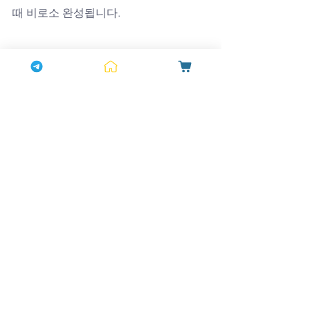
때 비로소 완성됩니다. 
하나약국은 언제나 100% 정품과 안전
한 상담을 보장하며, 남성의 자신감 회복
을 든든히 지원합니다. 지금이 바로 활력
을 되찾고, 부부의 행복을 다시금 불꽃처
럼 피워낼 시간입니다.
전체 보기
최근 게시물