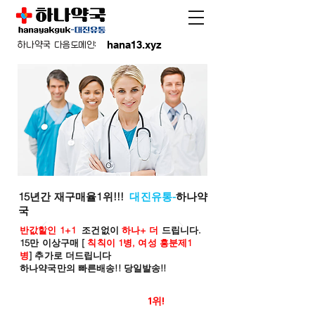
hana13.xyz
하나약국 다음도메인:
15년간 재구매율1위!!!
대진유통-
하나약
국
반값할인 1+1
조건없이
하나+ 더
드립니다.
15만 이상구매 [
칙칙이 1병, 여성 흥분제1
병
] 추가로 더드립니다
하나약국만의 빠른배송!! 당일발송!!
온라인 약국 판매율
1위!