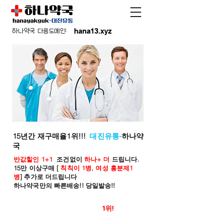
hana13.xyz
하나약국 다음도메인:
15년간 재구매율1위!!!
대진유통-
하나약
국
반값할인 1+1
조건없이
하나+ 더
드립니다.
15만 이상구매 [
칙칙이 1병, 여성 흥분제1
병
] 추가로 더드립니다
하나약국만의 빠른배송!! 당일발송!!
온라인 약국 판매율
1위!