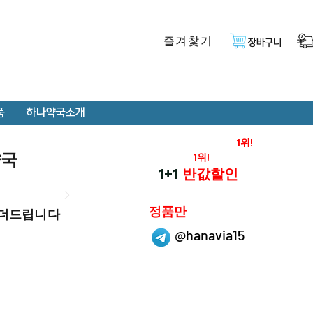
즐겨찿기
장바구니
품
하나약국소개
온라인 약국 판매율
1위!
약국
재구매율
1위!
하나약국
1+1
반값할인
하나약국은
정품만
 더드립니다
취급 합니다.
@hanavia15