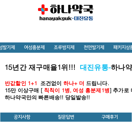
성발기제
여성흥분제
조루방지제
천연발기제
패키지상
15년간 재구매율1위!!!
대진유통-
하나
반값할인 1+1
조건없이
하나+ 더
드립니다.
15만 이상구매 [
칙칙이 1병, 여성 흥분제1병
] 추가로
하나약국만의 빠른배송!! 당일발송!!
공지사항
질문답변
구매후기