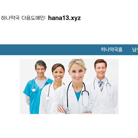
hana13.xyz
하나약국 다음도메인:
하나약국홈
남