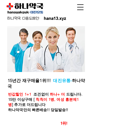
hana13.xyz
하나약국 다음도메인:
15년간 재구매율1위!!!
대진유통-
하나약
국
반값할인 1+1
조건없이
하나+ 더
드립니다.
15만 이상구매 [
칙칙이 1병, 여성 흥분제1
병
] 추가로 더드립니다
하나약국만의 빠른배송!! 당일발송!!
온라인 약국 판매율
1위!