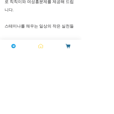
로 칙칙이와 여성흥분제를 제공해 드립
니다.
스테미나를 채우는 일상의 작은 실천들
약물 외에도 혈압 관리와 남성 정력에 좋
은 음식과 생활습관은 매우 중요합니다. 
저염식, 저지방 식단과 함께 아연이 풍부
한 굴, 게, 새우, 호박씨와 혈액순환에 좋
은 마늘, 생강, 토마토, 수박을 추천합니
다. 규칙적인 유산소 운동(걷기, 조깅)과 
스쿼트, 케겔 운동은 혈류 개선과 혈압 안
정에 도움을 줍니다. 부부관계에 좋은 대
화는 하루 10분, 서로의 눈을 바라보며 