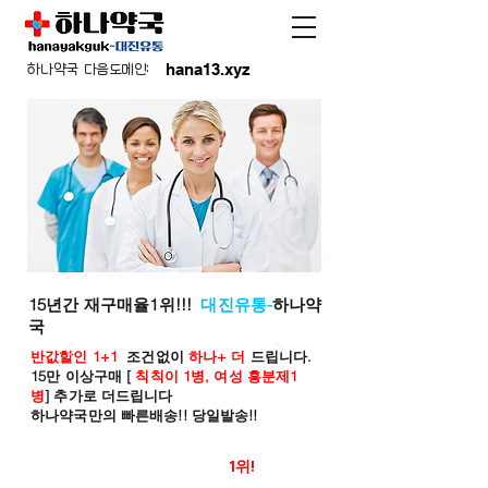
hana13.xyz
하나약국 다음도메인:
15년간 재구매율1위!!!
대진유통-
하나약
국
반값할인 1+1
조건없이
하나+ 더
드립니다.
15만 이상구매 [
칙칙이 1병, 여성 흥분제1
병
] 추가로 더드립니다
하나약국만의 빠른배송!! 당일발송!!
온라인 약국 판매율
1위!