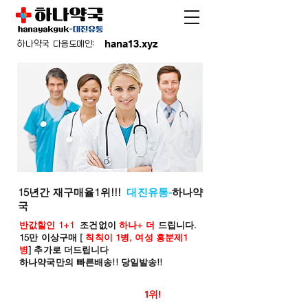
hana13.xyz
하나약국 다음도메인:
15년간 재구매율1위!!!
대진유통-
하나약
국
반값할인 1+1
조건없이
하나+ 더
드립니다.
15만 이상구매 [
칙칙이 1병, 여성 흥분제1
병
] 추가로 더드립니다
하나약국만의 빠른배송!! 당일발송!!
온라인 약국 판매율
1위!