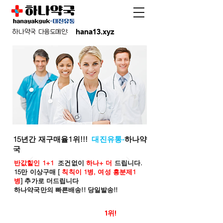
hana13.xyz
하나약국 다음도메인:
15년간 재구매율1위!!!
대진유통-
하나약
국
반값할인 1+1
조건없이
하나+ 더
드립니다.
15만 이상구매 [
칙칙이 1병, 여성 흥분제1
병
] 추가로 더드립니다
하나약국만의 빠른배송!! 당일발송!!
온라인 약국 판매율
1위!