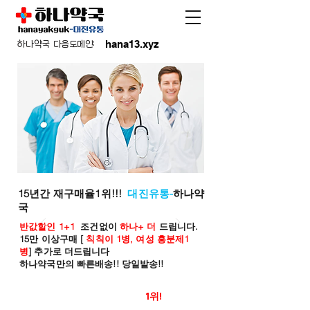
hana13.xyz
하나약국 다음도메인:
15년간 재구매율1위!!!
대진유통-
하나약
국
반값할인 1+1
조건없이
하나+ 더
드립니다.
15만 이상구매 [
칙칙이 1병, 여성 흥분제1
병
] 추가로 더드립니다
하나약국만의 빠른배송!! 당일발송!!
온라인 약국 판매율
1위!