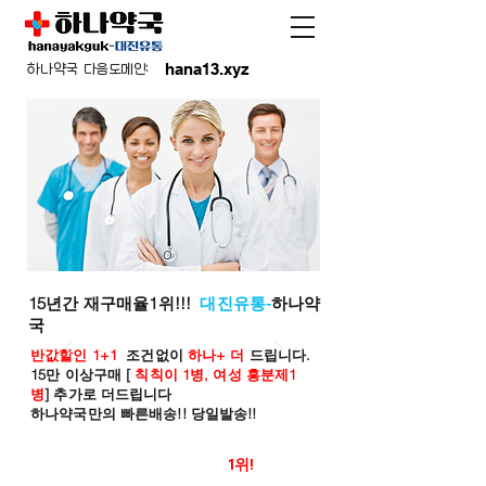
hana13.xyz
하나약국 다음도메인:
15년간 재구매율1위!!!
대진유통-
하나약
국
반값할인 1+1
조건없이
하나+ 더
드립니다.
15만 이상구매 [
칙칙이 1병, 여성 흥분제1
병
] 추가로 더드립니다
하나약국만의 빠른배송!! 당일발송!!
온라인 약국 판매율
1위!