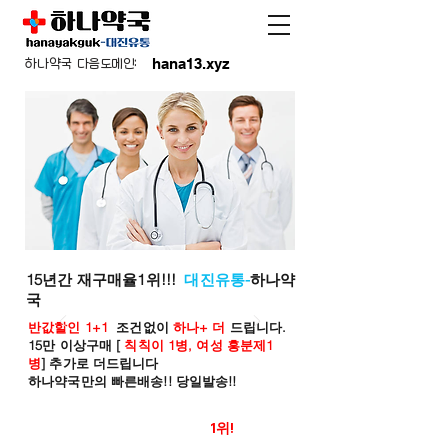
hana13.xyz
하나약국 다음도메인:
15년간 재구매율1위!!!
대진유통-
하나약
국
반값할인 1+1
조건없이
하나+ 더
드립니다.
15만 이상구매 [
칙칙이 1병, 여성 흥분제1
병
] 추가로 더드립니다
하나약국만의 빠른배송!! 당일발송!!
온라인 약국 판매율
1위!