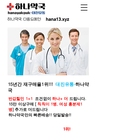
hana13.xyz
하나약국 다음도메인:
15년간 재구매율1위!!!
대진유통-
하나약
국
반값할인 1+1
조건없이
하나+ 더
드립니다.
15만 이상구매 [
칙칙이 1병, 여성 흥분제1
병
] 추가로 더드립니다
하나약국만의 빠른배송!! 당일발송!!
온라인 약국 판매율
1위!