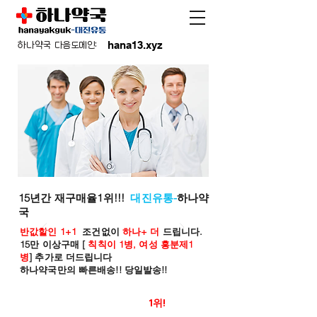
hana13.xyz
하나약국 다음도메인:
15년간 재구매율1위!!!
대진유통-
하나약
국
반값할인 1+1
조건없이
하나+ 더
드립니다.
15만 이상구매 [
칙칙이 1병, 여성 흥분제1
병
] 추가로 더드립니다
하나약국만의 빠른배송!! 당일발송!!
온라인 약국 판매율
1위!