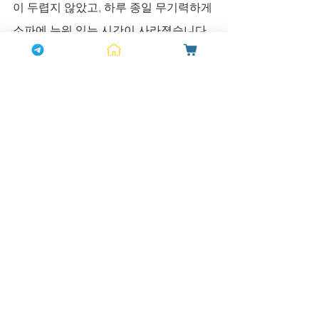
이 두렵지 않았고, 하루 종일 무기력하게 
소파에 누워 있는 시간이 사라졌습니다. 
퇴근 후에는 아내와 함께 산책을 나가고, 
주말에는 등산을 다니며 활기찬 주말을 
보냈습니다. 무엇보다도, 아내와의 관계
가 완전히 달라졌습니다. 다시 화끈하고 
짜릿한 밤을 보내게 되었고, 그로 인한 자
신감이 일상의 대화와 행동에도 긍정적
인 영향을 미쳤습니다. 아내는 “당신이 
완전히 예전의 당신으로 돌아온 것 같
아”라며 미소 지었습니다. 박 씨는 생각
합니다. ‘활력은 결코 사소한 것이 아니구
나. 활력이 곧 삶의 질이었어.’