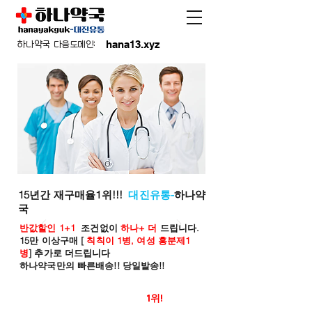
hana13.xyz
하나약국 다음도메인:
15년간 재구매율1위!!!
대진유통-
하나약
국
반값할인 1+1
조건없이
하나+ 더
드립니다.
15만 이상구매 [
칙칙이 1병, 여성 흥분제1
병
] 추가로 더드립니다
하나약국만의 빠른배송!! 당일발송!!
온라인 약국 판매율
1위!