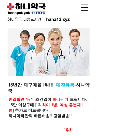
hana13.xyz
하나약국 다음도메인:
15년간 재구매율1위!!!
대진유통-
하나약
국
반값할인 1+1
조건없이
하나+ 더
드립니다.
15만 이상구매 [
칙칙이 1병, 여성 흥분제1
병
] 추가로 더드립니다
하나약국만의 빠른배송!! 당일발송!!
온라인 약국 판매율
1위!