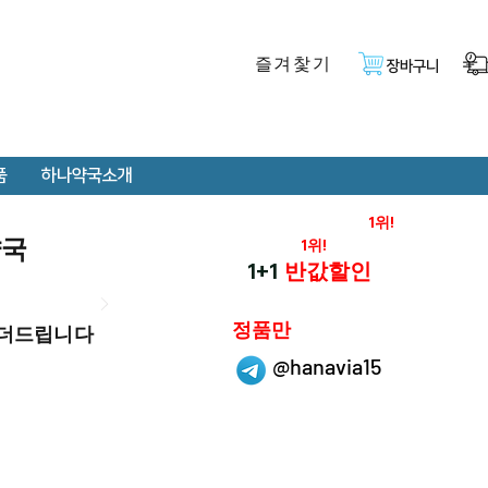
즐겨찿기
장바구니
품
하나약국소개
온라인 약국 판매율
1위!
약국
재구매율
1위!
하나약국
1+1
반값할인
하나약국은
정품만
 더드립니다
취급 합니다.
@hanavia15