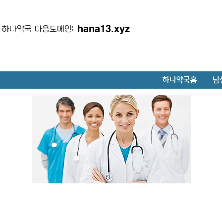
hana13.xyz
하나약국 다음도메인:
하나약국홈
남