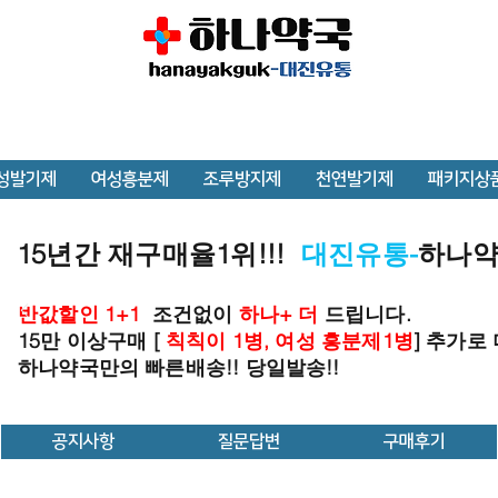
성발기제
여성흥분제
조루방지제
천연발기제
패키지상
15년간 재구매율1위!!!
대진유통-
하나
반값할인 1+1
조건없이
하나+ 더
드립니다.
15만 이상구매 [
칙칙이 1병, 여성 흥분제1병
] 추가로
하나약국만의 빠른배송!! 당일발송!!
공지사항
질문답변
구매후기