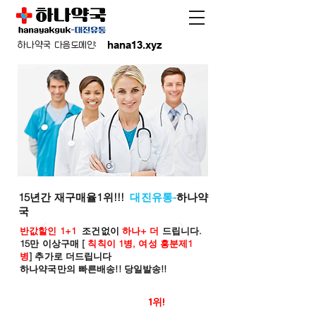
hana13.xyz
하나약국 다음도메인:
15년간 재구매율1위!!!
대진유통-
하나약
국
반값할인 1+1
조건없이
하나+ 더
드립니다.
15만 이상구매 [
칙칙이 1병, 여성 흥분제1
병
] 추가로 더드립니다
하나약국만의 빠른배송!! 당일발송!!
온라인 약국 판매율
1위!